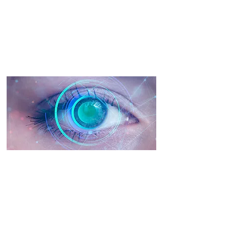
Ser un hub de servicios para acercar la innovación a
las empresas, aportando ahorro añadiendo valor
técnico.
NOSSA VISÃO
Ser reconhecido como referência em infraestrutura
e tecnologia, podendo dar a solução para a
necessidade dos clientes em diversos segmentos
do mercado, mesmo que fisicamente os acessos as
informações sejam a quilômetros de distância,
expandindo a nossa influência em outros países.