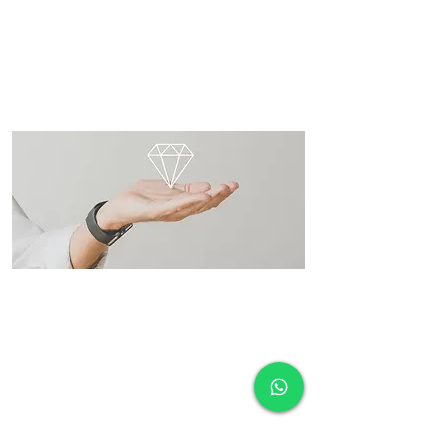
NUESTROS
VALORES
Evolución tecnológica;
Respeto por los derechos humanos, el medio
ambiente y la evolución ética dentro de la
organización;
Con la sencillez y humildad de trabajar junto a