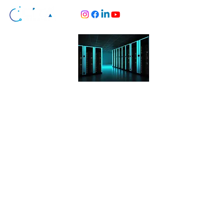
QUIENES
SOMOS
Fundada en 2014 con el objetivo de satisfacer una
creciente demanda de servicios de infraestructura de
calidad y soluciones informáticas innovadoras. Creemos
que la tecnología es una herramienta fundamental para
la transformación digital de las empresas, y estamos
comprometidos a ofrecer las mejores soluciones a
nuestros clientes, manteniendo siempre la seguridad y
eficiencia en nuestros proyectos.
Nuestro equipo está formado por profesionales
altamente cualificados y con experiencia, que están
siempre al día de las últimas tendencias y tecnologías.
Brindamos un servicio personalizado y trabajamos en
colaboración con nuestros clientes para comprender sus
necesidades y ofrecer soluciones personalizadas que
cumplan con sus objetivos.
Nos destacamos en el mercado por nuestro servicio
personalizado, nuestra experiencia y nuestra pasión por
ofrecer la mejor infraestructura y soluciones TI a